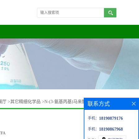
展厅
>
其它精细化学品
>
N-(3-氨基丙基)马来酰亚胺三氟乙酸盐
联系方式
手机：
18190879176
手机：
18190867968
?TFA