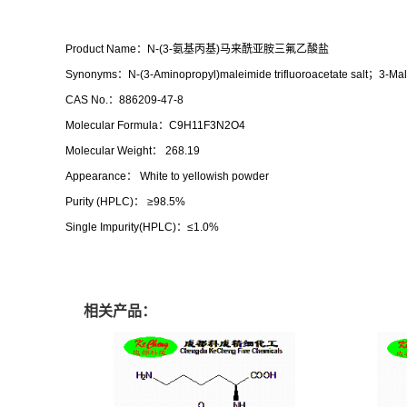
Product Name：N-(3-氨基丙基)马来酰亚胺三氟乙酸盐
Synonyms：N-(3-Aminopropyl)maleimide trifluoroacetate salt；3-Ma
CAS No.：886209-47-8
Molecular Formula：C9H11F3N2O4
Molecular Weight： 268.19
Appearance： White to yellowish powder
Purity (HPLC)： ≥98.5%
Single Impurity(HPLC)：≤1.0%
相关产品：