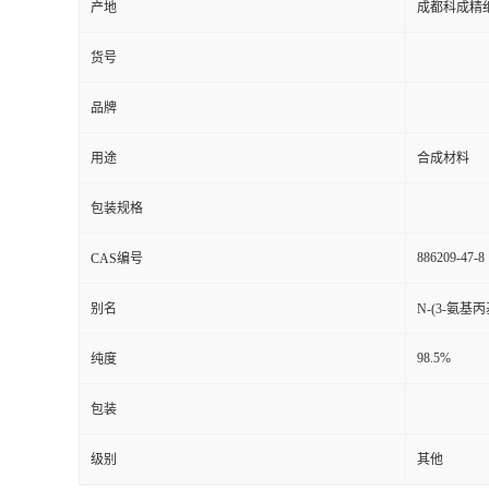
产地
成都科成精
货号
品牌
用途
合成材料
包装规格
886209-47-8
CAS编号
别名
N-(3-氨基
98.5%
纯度
包装
级别
其他