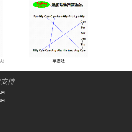
A)
芋螺肽
术支持
工网
务网