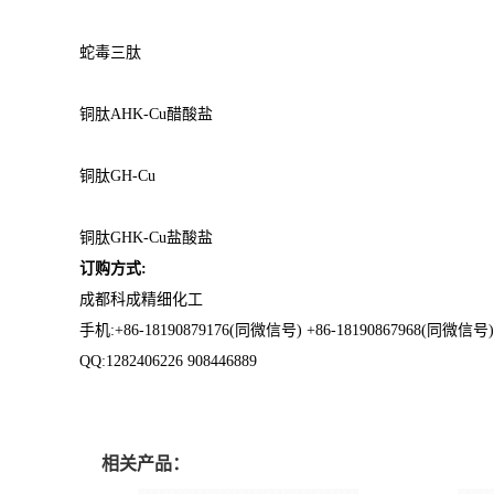
蛇毒三肽
铜肽
AHK-Cu
醋酸盐
铜肽
GH-Cu
铜肽
GHK-Cu
盐酸盐
订购方式:
成都科成精细化工
手机:+86-
18190879176
(同微信号)
+86-
18190867968
(同微信号)
QQ
:
1282406226 908446889
相关产品：