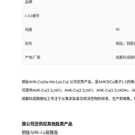
品牌
CAS编号
98
纯度
别名
铜肽；铜胜
产地/厂商
成都科成精
铜肽AHK-Cu(Aa-His-Lys.Cu) 公司优势产品，是AHK与
可提供AHK-Cu(1:1).HCl、AHK-Cu(2:1).HCl、AHK-Cu(1:1)
成都科成精细化工专注于从事多肽类功效活性物的研发、生产和销售。
我公司还供应其他肽类产品
铜肽
AHK-Cu
盐酸盐