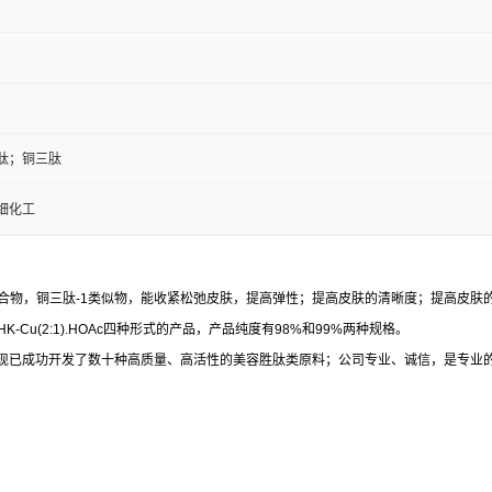
肽；铜三肽
细化工
Cu离子1:1的络合物，铜三肽-1类似物，能收紧松弛皮肤，提高弹性；提高皮肤的清晰度
.HOAc、AHK-Cu(2:1).HOAc四种形式的产品，产品纯度有98%和99%两种规格。
现已成功开发了数十种高质量、高活性的美容胜肽类原料；公司专业、诚信，是专业