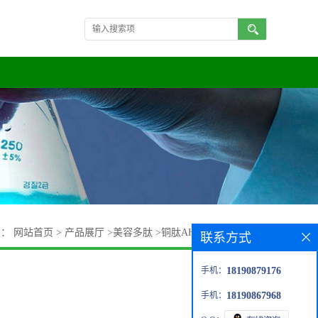
置：
网站首页
>
产品展厅
>
美容多肽
>
铜肽AHK-Cu(1:1)盐酸盐
联系方式
手机：
18190879176
手机：
18190867968