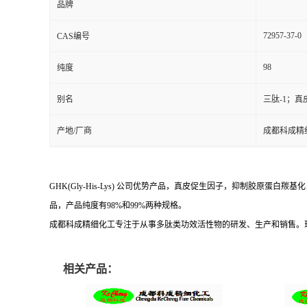
品牌
72957-37-0
CAS编号
98
纯度
别名
三肽-1；
产地/厂商
成都科成精
GHK(Gly-His-Lys) 公司优势产品，真皮促生因子，抑制胶
品，产品纯度有98%和99%两种规格。
成都科成精细化工专注于从事多肽类功效活性物的研发、生产和销售。
相关产品：