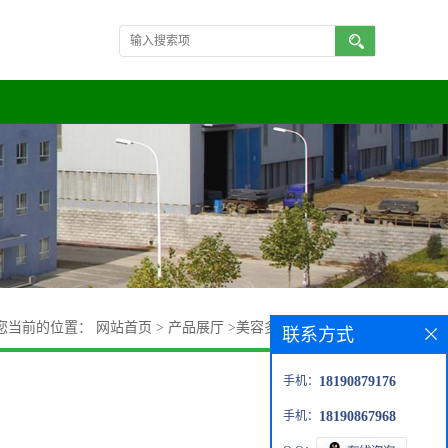
您当前的位置：
网站首页
>
产品展厅
>
美容多肽
>
GHK盐酸盐
联系方式
手机：
18190879176
手机：
18190867968