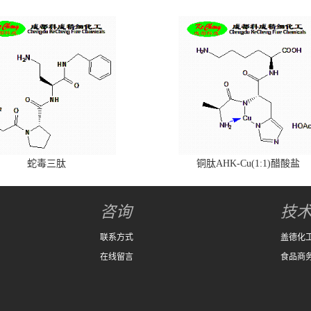
蛇毒三肽
铜肽AHK-Cu(1:1)醋酸盐
咨询
技
联系方式
盖德化
在线留言
食品商