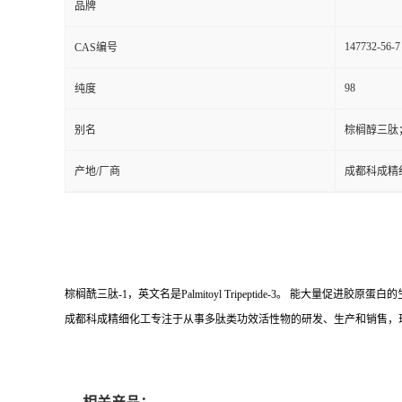
品牌
147732-56-7
CAS编号
98
纯度
别名
棕榈醇三肽
产地/厂商
成都科成精
棕榈酰三肽-1，英文名是Palmitoyl Tripeptide-3。 
成都科成精细化工专注于从事多肽类功效活性物的研发、生产和销售，