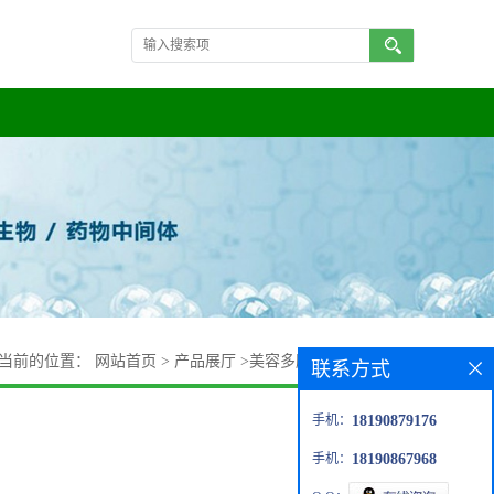
当前的位置：
网站首页
>
产品展厅
>
美容多肽
>
棕榈酰三肽-1
联系方式
手机：
18190879176
手机：
18190867968