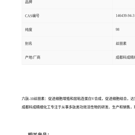
品牌
146439-94-3
CAS编号
98
纯度
别名
丝丽素
产地/厂商
成都科成精
六肽-10丝丽素：促进细胞增殖和层粘连蛋白V合成，促进细胞结合，
成都科成精细化工专注于从事多肽类功效活性物的研发、生产和销售，