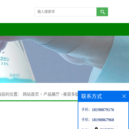
当前的位置：
网站首页
>
产品展厅
>
美容多肽
>
六肽-10丝丽素
联系方式
手机：
18190879176
手机：
18190867968