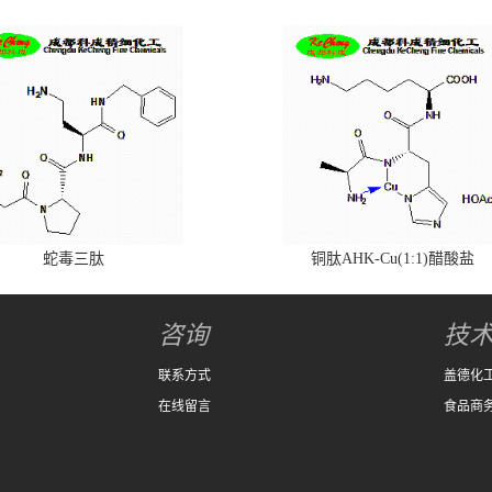
蛇毒三肽
铜肽AHK-Cu(1:1)醋酸盐
咨询
技
联系方式
盖德化
在线留言
食品商