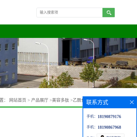
位置：
网站首页
>
产品展厅
>
美容多肽
>
乙酰化三肽-1现货供应
联系方式
手机：
18190879176
手机：
18190867968