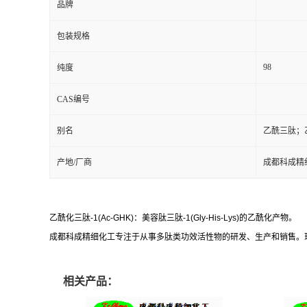
品牌
包装规格
98
纯度
CAS编号
别名
乙酰三肽；
产地/厂商
成都科成精
乙酰化三肽-1(Ac-GHK)：美容肽三肽-1(Gly-His-Lys)的乙酰化产物。
成都科成精细化工专注于从事多肽类功效活性物的研发、生产和销售。
相关产品：